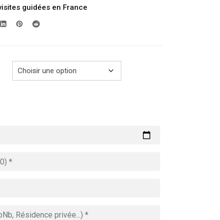
visites guidées en France
prix :
289.00€
à
729.00€