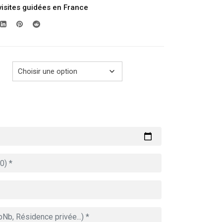
visites guidées en France
prix :
289.00€
à
729.00€