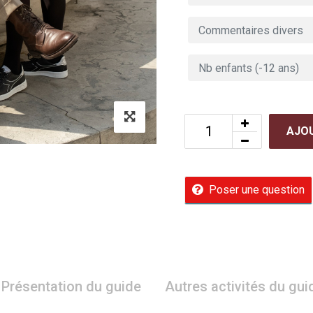
AJOU
Poser une question
Présentation du guide
Autres activités du gui