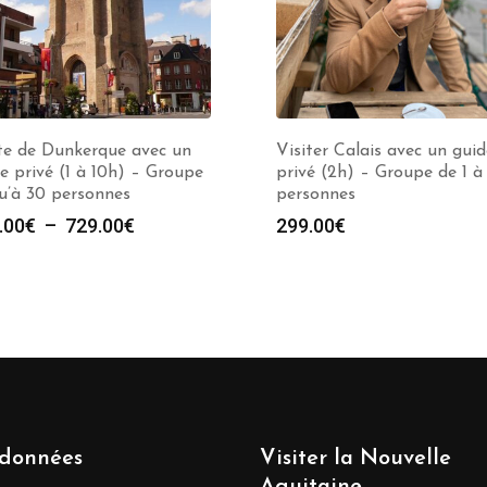
te de Dunkerque avec un
Visiter Calais avec un guid
e privé (1 à 10h) – Groupe
privé (2h) – Groupe de 1 à
u’à 30 personnes
personnes
Plage
.00
€
–
729.00
€
299.00
€
de
prix :
279.00€
à
729.00€
données
Visiter la Nouvelle