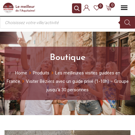
Skip
0
0
to
Recherche
content
de
produits
Boutique
Home
Produits
Les meilleures visites guidées en
France
Visiter Béziers avec un guide privé (1-10h) – Groupe
jusqu’à 30 personnes