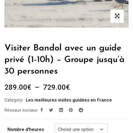
Visiter Bandol avec un guide
privé (1-10h) – Groupe jusqu’à
30 personnes
Plage
289.00
€
–
729.00
€
de
Category:
Les meilleures visites guidées en France
prix :
Réseaux sociaux
289.00€
à
729.00€
Nombre d'heures