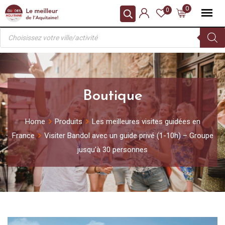
Skip
0
0
to
Recherche
content
de
produits
Boutique
Home
Produits
Les meilleures visites guidées en
France
Visiter Bandol avec un guide privé (1-10h) – Groupe
jusqu’à 30 personnes