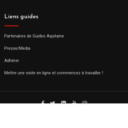
Liens guides
Partenaires de Guides Aquitaine
Presse/Media
Adhérer
Mettre une visite en ligne et commencez à travailler !
© Copyright Guides 2021. Tous droits réservés.
Développement
web sur mesure
par iSoluce