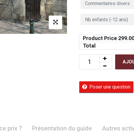
Product Price
299.0
Total
AJOU
Poser une question
ce prix ?
Présentation du guide
Autres acti