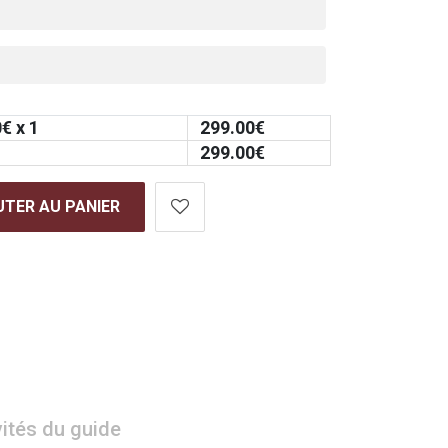
0
€ x 1
299.00
€
299.00
€
TER AU PANIER
vités du guide