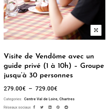
Visite de Vendôme avec un
guide privé (1 à 10h) – Groupe
jusqu’à 30 personnes
Plage
279.00
€
–
729.00
€
de
Categories:
Centre Val de Loire
,
Chartres
prix :
Réseaux sociaux
279.00€