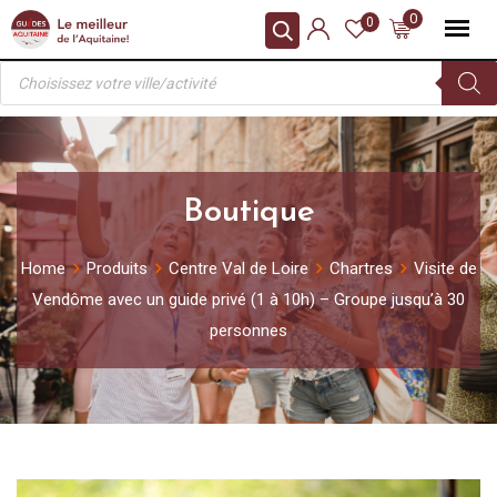
Skip
0
0
to
Recherche
content
de
produits
Boutique
Home
Produits
Centre Val de Loire
Chartres
Visite de
Vendôme avec un guide privé (1 à 10h) – Groupe jusqu’à 30
personnes