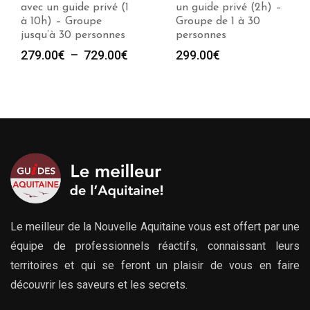
un guide privé (2h) –
avec un guide privé (1
Groupe de 1 à 30
à 10h) – Groupe
personnes
jusqu’à 30 personnes
e
Plag
299.00
€
279.00
€
–
729.00
€
de
prix :
00€
279.
à
00€
729.
Le meilleur de la Nouvelle Aquitaine vous est offert par une
équipe de professionnels réactifs, connaissant leurs
territoires et qui se feront un plaisir de vous en faire
découvrir les saveurs et les secrets.