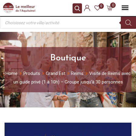
Skip
0
0
to
Recherche
content
de
produits
Boutique
Home
Produits
Grand Est
Reims
Visite de Reims avec
un guide privé (1 à 10h) – Groupe jusqu’à 30 personnes