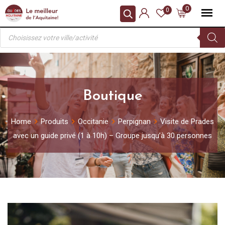
Skip
0
0
to
Recherche
content
de
produits
Boutique
Home
Produits
Occitanie
Perpignan
Visite de Prades
avec un guide privé (1 à 10h) – Groupe jusqu’à 30 personnes