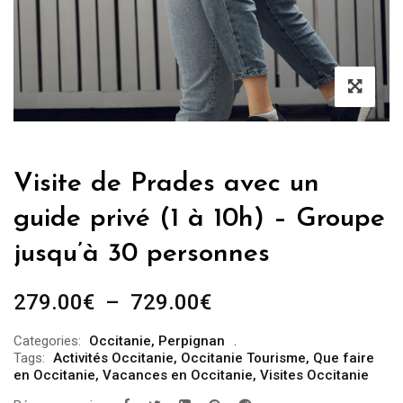
Visite de Prades avec un
guide privé (1 à 10h) – Groupe
jusqu’à 30 personnes
Plage
279.00
€
–
729.00
€
de
Categories:
Occitanie
,
Perpignan
prix :
Tags:
Activités Occitanie
,
Occitanie Tourisme
,
Que faire
279.00€
en Occitanie
,
Vacances en Occitanie
,
Visites Occitanie
à