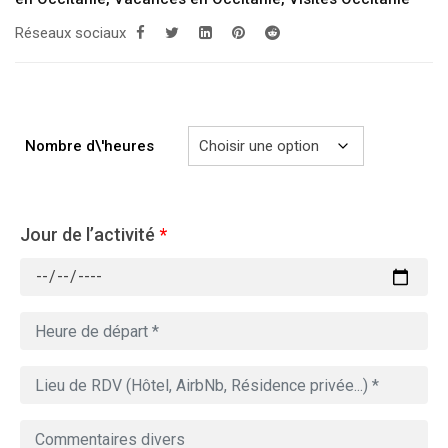
279.00€
à
Réseaux sociaux
729.00€
Nombre d\'heures
Jour de l’activité
*