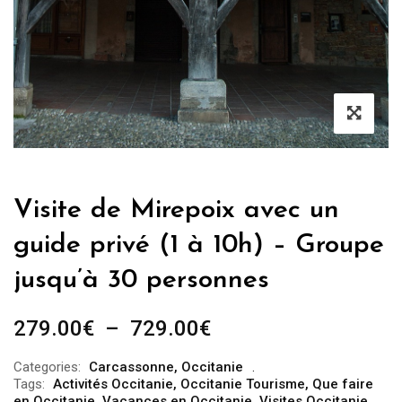
Visite de Mirepoix avec un
guide privé (1 à 10h) – Groupe
jusqu’à 30 personnes
Plage
279.00
€
–
729.00
€
de
Categories:
Carcassonne
,
Occitanie
prix :
Tags:
Activités Occitanie
,
Occitanie Tourisme
,
Que faire
en Occitanie
,
Vacances en Occitanie
,
Visites Occitanie