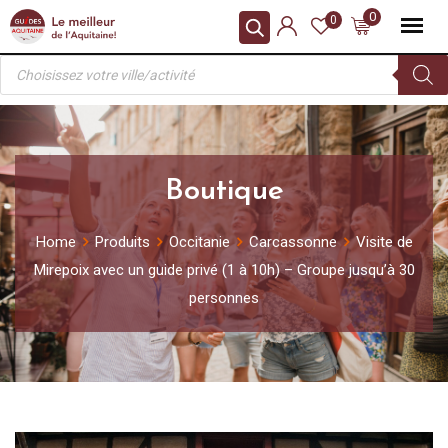
Skip
0
0
to
Recherche
content
de
produits
Boutique
Home
Produits
Occitanie
Carcassonne
Visite de
Mirepoix avec un guide privé (1 à 10h) – Groupe jusqu’à 30
personnes