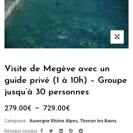
Visite de Megève avec un
guide privé (1 à 10h) – Groupe
jusqu’à 30 personnes
Plage
279.00
€
–
729.00
€
de
Categories:
Auvergne Rhône Alpes
,
Thonon les Bains
prix :
Réseaux sociaux
279.00€