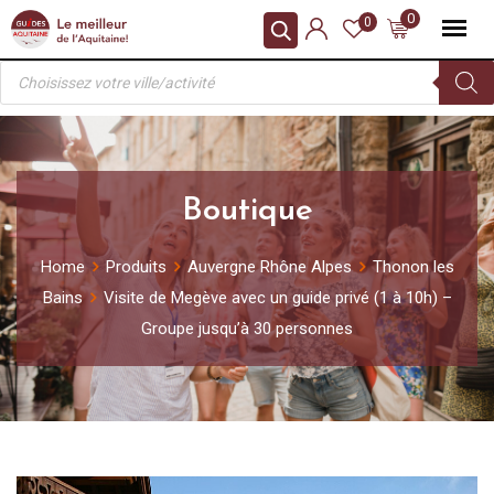
Skip
0
0
to
Recherche
content
de
produits
Boutique
Home
Produits
Auvergne Rhône Alpes
Thonon les
Bains
Visite de Megève avec un guide privé (1 à 10h) –
Groupe jusqu’à 30 personnes