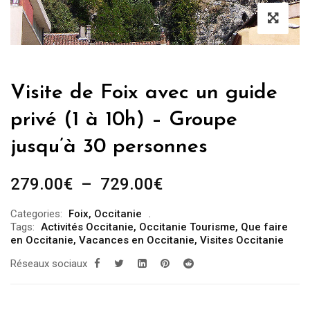
Visite de Foix avec un guide
privé (1 à 10h) – Groupe
jusqu’à 30 personnes
Plage
279.00
€
–
729.00
€
de
Categories:
Foix
,
Occitanie
prix :
Tags:
Activités Occitanie
,
Occitanie Tourisme
,
Que faire
279.00€
en Occitanie
,
Vacances en Occitanie
,
Visites Occitanie
à
Réseaux sociaux
729.00€