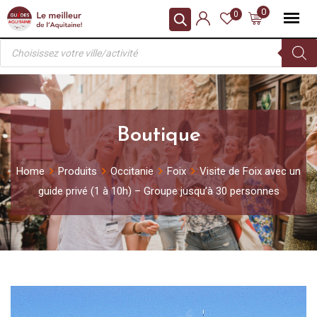
Skip
0
0
to
Recherche
content
de
produits
Boutique
Home
Produits
Occitanie
Foix
Visite de Foix avec un
guide privé (1 à 10h) – Groupe jusqu’à 30 personnes