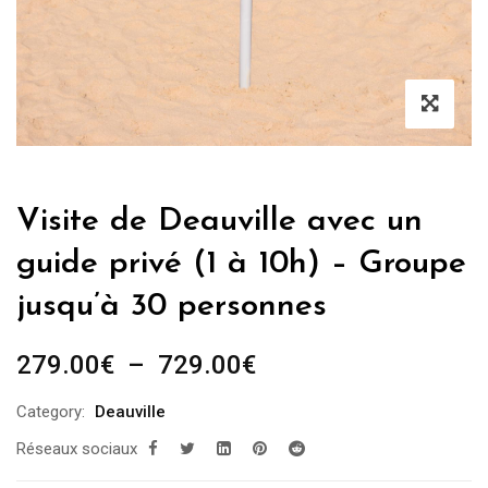
Visite de Deauville avec un
guide privé (1 à 10h) – Groupe
jusqu’à 30 personnes
Plage
279.00
€
–
729.00
€
de
Category:
Deauville
prix :
Réseaux sociaux
279.00€
à