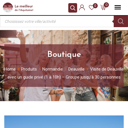
Skip
0
0
to
Recherche
content
de
produits
Boutique
Home
Produits
Normandie
Deauville
Visite de Deauville
avec un guide privé (1 à 10h) – Groupe jusqu’à 30 personnes