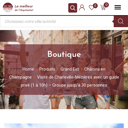
Skip
0
0
to
Recherche
content
de
produits
Boutique
Home
Produits
Grand Est
Châlons en
Champagne
Visite de Charleville-Mézières avec un guide
privé (1 à 10h) – Groupe jusqu’à 30 personnes