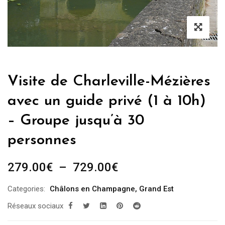
Visite de Charleville-Mézières
avec un guide privé (1 à 10h)
– Groupe jusqu’à 30
personnes
Plage
279.00
€
–
729.00
€
de
Categories:
Châlons en Champagne
,
Grand Est
prix :
Réseaux sociaux
279.00€
à