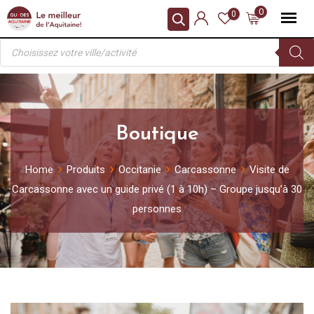
Skip
0
0
to
Recherche
content
de
produits
Boutique
Home
Produits
Occitanie
Carcassonne
Visite de
Carcassonne avec un guide privé (1 à 10h) – Groupe jusqu’à 30
personnes