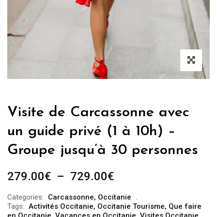
Visite de Carcassonne avec
un guide privé (1 à 10h) –
Groupe jusqu’à 30 personnes
Plage
279.00
€
–
729.00
€
de
Categories:
Carcassonne
,
Occitanie
prix :
Tags:
Activités Occitanie
,
Occitanie Tourisme
,
Que faire
279.00€
en Occitanie
,
Vacances en Occitanie
,
Visites Occitanie