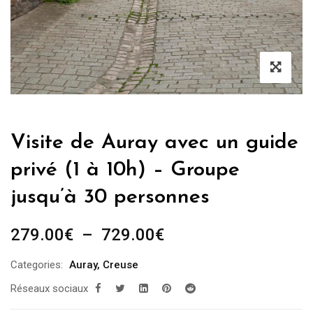
Visite de Auray avec un guide
privé (1 à 10h) – Groupe
jusqu’à 30 personnes
Plage
279.00
€
–
729.00
€
de
Categories:
Auray
,
Creuse
prix :
Réseaux sociaux
279.00€
à