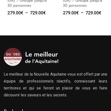
10h) – Groupe jusqu’à
10h) – Groupe jusqu’à
30 personnes
30 personnes
e
Plage
Plag
279.00
€
–
729.00
€
279.00
€
–
729.00
€
de
de
prix :
prix :
00€
279.00€
279.
à
à
00€
729.00€
729.
Le meilleur de la Nouvelle Aquitaine vous est offert par une
équipe de professionnels réactifs, connaissant leurs
territoires et qui se feront un plaisir de vous en faire
découvrir les saveurs et les secrets.