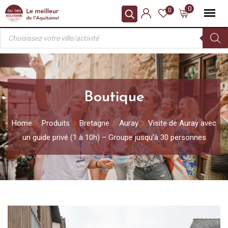
Skip
0
0
to
Recherche
content
de
produits
Boutique
Home
Produits
Bretagne
Auray
Visite de Auray avec
un guide privé (1 à 10h) – Groupe jusqu’à 30 personnes