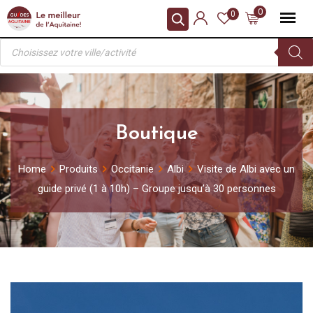
Skip
0
0
to
Recherche
content
de
produits
Boutique
Home
Produits
Occitanie
Albi
Visite de Albi avec un
guide privé (1 à 10h) – Groupe jusqu’à 30 personnes