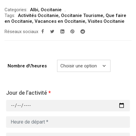
de
Categories:
Albi
,
Occitanie
prix :
Tags:
Activités Occitanie
,
Occitanie Tourisme
,
Que faire
279.00€
en Occitanie
,
Vacances en Occitanie
,
Visites Occitanie
à
Réseaux sociaux
729.00€
Nombre d\'heures
Jour de l’activité
*