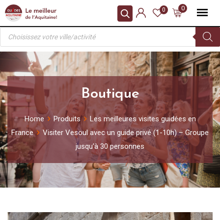
Skip
0
0
to
Recherche
content
de
produits
Boutique
Home
Produits
Les meilleures visites guidées en
France
Visiter Vesoul avec un guide privé (1-10h) – Groupe
jusqu’à 30 personnes