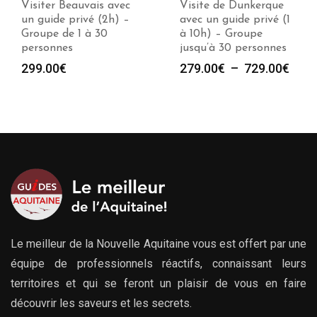
Visite de Dunkerque
Visiter Cambrai avec
avec un guide privé (1
un guide privé (2h) –
à 10h) – Groupe
Groupe de 1 à 30
jusqu’à 30 personnes
personnes
Plage
279.00
€
–
729.00
€
299.00
€
de
prix :
279.00€
à
729.00€
Le meilleur de la Nouvelle Aquitaine vous est offert par une
équipe de professionnels réactifs, connaissant leurs
territoires et qui se feront un plaisir de vous en faire
découvrir les saveurs et les secrets.