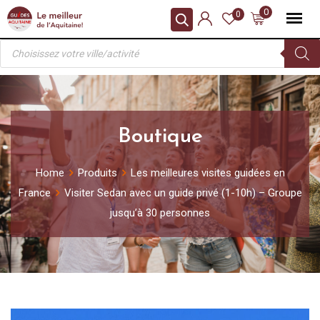
Skip
0
0
to
Recherche
content
de
produits
Boutique
Home
Produits
Les meilleures visites guidées en
France
Visiter Sedan avec un guide privé (1-10h) – Groupe
jusqu’à 30 personnes