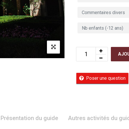
AJOU
Poser une question
Présentation du guide
Autres activités du gui