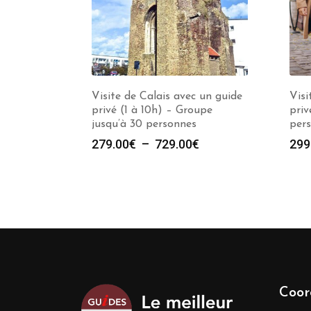
Visite de Calais avec un guide
Visi
privé (1 à 10h) – Groupe
priv
jusqu’à 30 personnes
per
Plage
279.00
€
–
729.00
€
299
de
prix :
279.00€
à
729.00€
Coor