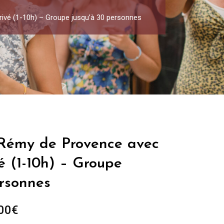
rivé (1-10h) – Groupe jusqu’à 30 personnes
t Rémy de Provence avec
é (1-10h) – Groupe
ersonnes
Plage
00
€
de