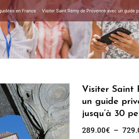
 guidées en France
Visiter Saint Rémy de Provence avec un guide p
Visiter Sain
un guide priv
jusqu’à 30 p
289.00
€
–
729.