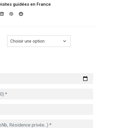
visites guidées en France
prix :
289.00€
à
729.00€