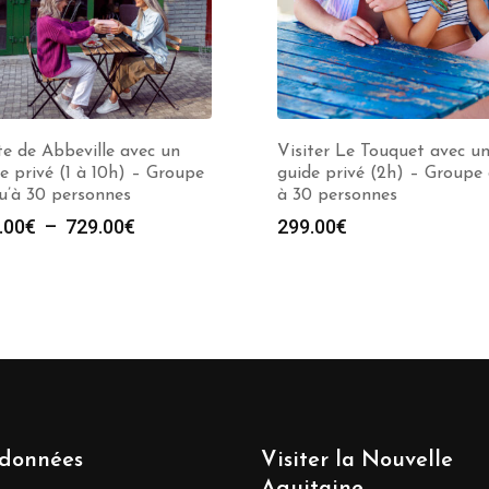
te de Abbeville avec un
Visiter Le Touquet avec u
e privé (1 à 10h) – Groupe
guide privé (2h) – Groupe 
u’à 30 personnes
à 30 personnes
Plage
.00
€
–
729.00
€
299.00
€
de
prix :
279.00€
à
729.00€
données
Visiter la Nouvelle