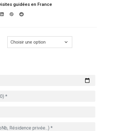
visites guidées en France
prix :
289.00€
à
729.00€