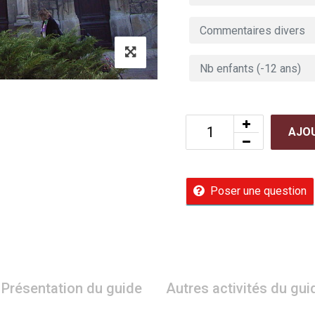
AJOU
Poser une question
Présentation du guide
Autres activités du gui