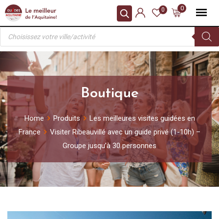
Skip
0
0
to
Recherche
content
de
produits
Boutique
Home
Produits
Les meilleures visites guidées en
France
Visiter Ribeauvillé avec un guide privé (1-10h) –
Groupe jusqu’à 30 personnes