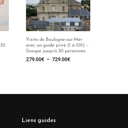
Visite de Boulogne-sur-Mer
 30
avec un guide privé (1 à 10h) –
Groupe jusqu’à 30 personnes
Plage
279.00
€
–
729.00
€
de
prix :
279.00€
à
729.00€
Liens guides