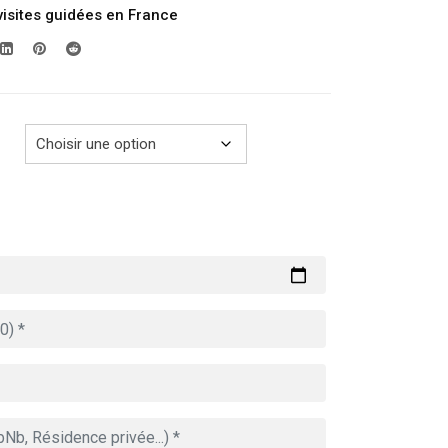
visites guidées en France
prix :
289.00€
à
729.00€