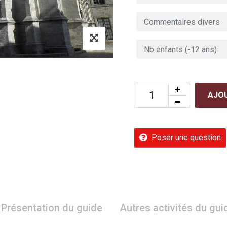
AJOU
Poser une question
Présentation du guide
Autres activités du gui