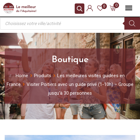
Skip
0
0
to
Recherche
content
de
produits
Boutique
Home
Produits
Les meilleures visites guidées en
France
Visiter Poitiers avec un guide privé (1-10h) – Groupe
jusqu’à 30 personnes