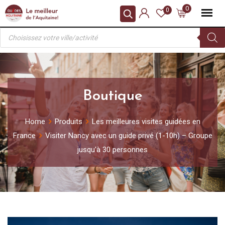
Skip
0
0
to
Recherche
content
de
produits
Boutique
Home
Produits
Les meilleures visites guidées en
France
Visiter Nancy avec un guide privé (1-10h) – Groupe
jusqu’à 30 personnes