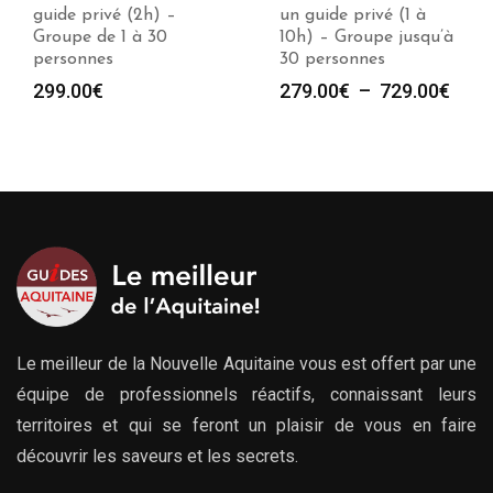
un guide privé (1 à
avec un guide privé (1
10h) – Groupe jusqu’à
à 10h) – Groupe
30 personnes
jusqu’à 30 personnes
Plage
Plag
279.00
€
–
729.00
€
279.00
€
–
729.00
€
de
de
prix :
prix :
279.00€
279.
à
à
729.00€
729.
Le meilleur de la Nouvelle Aquitaine vous est offert par une
équipe de professionnels réactifs, connaissant leurs
territoires et qui se feront un plaisir de vous en faire
découvrir les saveurs et les secrets.