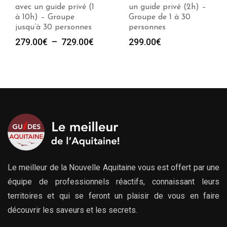
un guide privé (2h) –
guide privé (2h) –
Groupe de 1 à 30
Groupe de 1 à 30
personnes
personnes
e
299.00
€
299.00
€
00€
00€
Le meilleur de la Nouvelle Aquitaine vous est offert par une
équipe de professionnels réactifs, connaissant leurs
territoires et qui se feront un plaisir de vous en faire
découvrir les saveurs et les secrets.