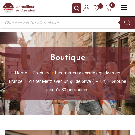
Skip
0
0
to
Recherche
content
de
produits
Boutique
Home
Produits
Les meilleures visites guidées en
France
Visiter Metz avec un guide privé (1-10h) – Groupe
jusqu’à 30 personnes