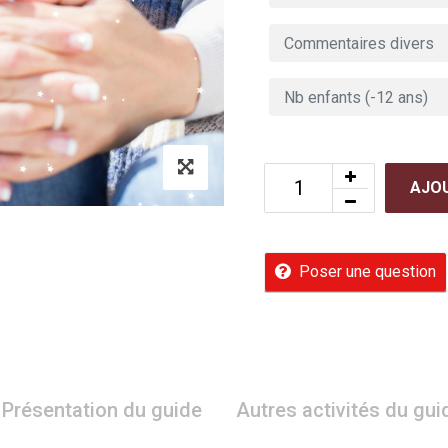
AJOU
Poser une question
Présentation du guide
Autres activités du gui