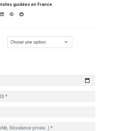
visites guidées en France
prix :
289.00€
à
729.00€