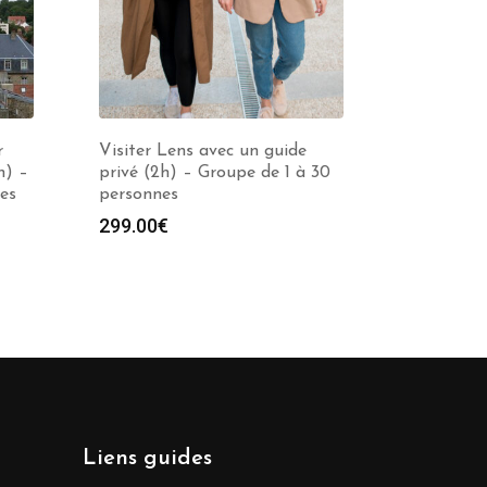
r
Visiter Lens avec un guide
h) –
privé (2h) – Groupe de 1 à 30
es
personnes
e
299.00
€
00€
00€
Liens guides