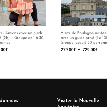
ter Amiens avec un guide
Visite de Boulogne-sur-Me
é (2h) – Groupe de 1 à 30
avec un guide privé (1 à 10
sonnes
Groupe jusqu’à 30 personn
Plag
.00
€
279.00
€
–
729.00
€
de
prix :
279.
à
729.
données
Visiter la Nouvelle