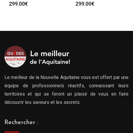
Plag
299.00
€
279.00
€
–
729.00
€
de
prix :
279.
à
729.
Le meilleur de la Nouvelle Aquitaine vous est offert par une
équipe de professionnels réactifs, connaissant leurs
territoires et qui se feront un plaisir de vous en faire
découvrir les saveurs et les secrets.
Rechercher :