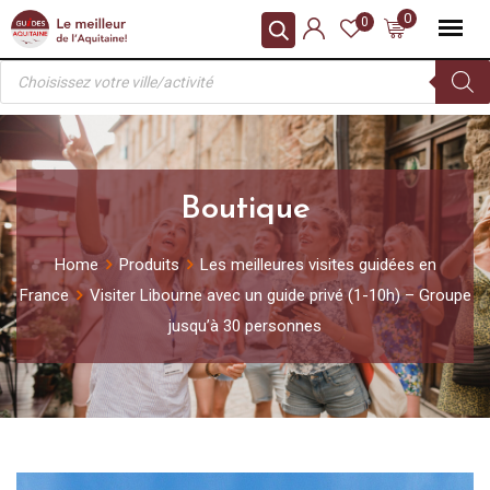
Skip
0
0
to
Recherche
content
de
produits
Boutique
Home
Produits
Les meilleures visites guidées en
France
Visiter Libourne avec un guide privé (1-10h) – Groupe
jusqu’à 30 personnes