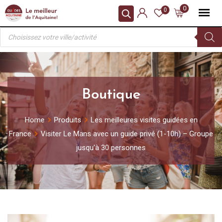
Skip
0
0
to
Recherche
content
de
produits
Boutique
Home
Produits
Les meilleures visites guidées en
France
Visiter Le Mans avec un guide privé (1-10h) – Groupe
jusqu’à 30 personnes