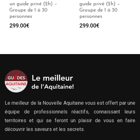
guide privé (2h) –
avec un guide privé (1
Groupe de 1 à 30
à 10h) – Groupe
personnes
jusqu’à 30 personnes
Plag
299.00
€
279.00
€
–
729.00
€
de
prix :
279.
à
729.
Le meilleur de la Nouvelle Aquitaine vous est offert par une
équipe de professionnels réactifs, connaissant leurs
territoires et qui se feront un plaisir de vous en faire
découvrir les saveurs et les secrets.