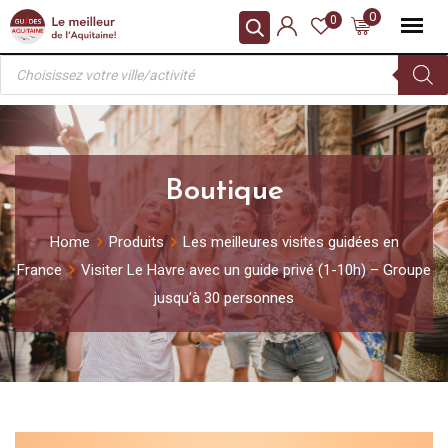
Skip
0
0
to
Recherche
content
de
produits
Boutique
Home
Produits
Les meilleures visites guidées en
France
Visiter Le Havre avec un guide privé (1-10h) – Groupe
jusqu’à 30 personnes