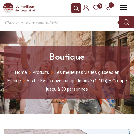
Skip
0
0
to
Recherche
content
de
produits
Boutique
Home
Produits
Les meilleures visites guidées en
France
Visiter Evreux avec un guide privé (1-10h) – Groupe
jusqu’à 30 personnes