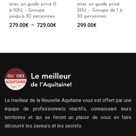
avec un guide privé
Thierry avec un guide
(2h) – Groupe de 1 à
privé (2h) – Groupe
30 personnes
de 1 à 30 personnes
e
299.00
€
299.00
€
00€
00€
Le meilleur de la Nouvelle Aquitaine vous est offert par une
équipe de professionnels réactifs, connaissant leurs
territoires et qui se feront un plaisir de vous en faire
découvrir les saveurs et les secrets.