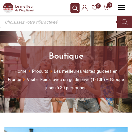
Skip
0
0
to
Recherche
content
de
produits
Boutique
Home
Produits
Les meilleures visites guidées en
France
Visiter Epinal avec un guide privé (1-10h) – Groupe
jusqu’à 30 personnes