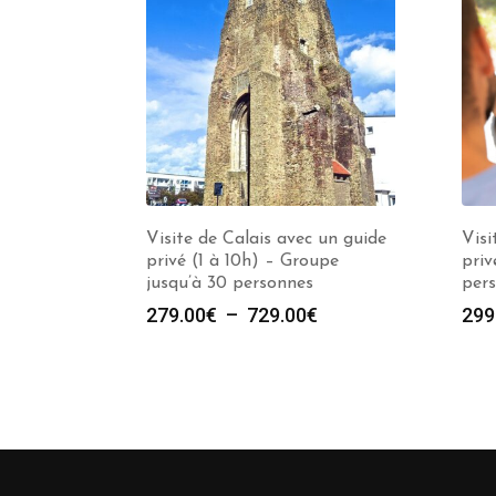
Visite de Calais avec un guide
Visi
privé (1 à 10h) – Groupe
priv
jusqu’à 30 personnes
per
Plage
279.00
€
–
729.00
€
299
de
prix :
279.00€
à
729.00€