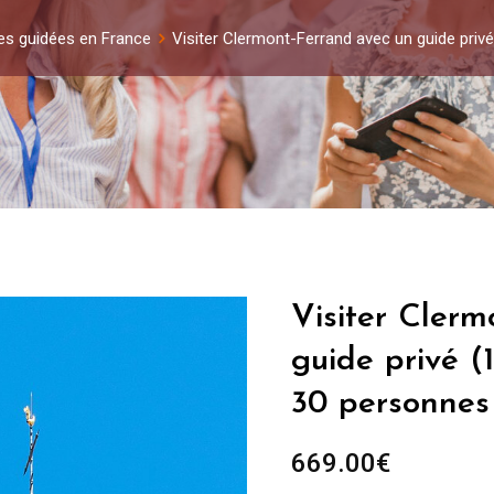
tes guidées en France
Visiter Clermont-Ferrand avec un guide priv
Visiter Cler
guide privé (
30 personnes
669.00
€