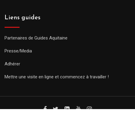
Liens guides
Partenaires de Guides Aquitaine
Presse/Media
Adhérer
Mettre une visite en ligne et commencez à travailler !
© Copyright Guides 2021. Tous droits réservés.
Développement
web sur mesure
par iSoluce