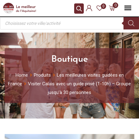
Skip
0
0
to
Recherche
content
de
produits
Boutique
Home
Produits
Les meilleures visites guidées en
France
Visiter Calais avec un guide privé (1-10h) – Groupe
jusqu’à 30 personnes