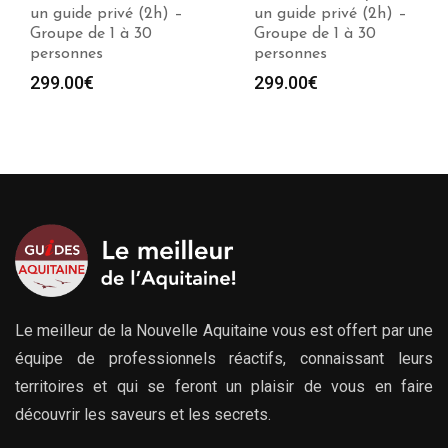
un guide privé (2h) –
avec un guide privé (1
Groupe de 1 à 30
à 10h) – Groupe
personnes
jusqu’à 30 personnes
Plag
299.00
€
279.00
€
–
729.00
€
de
prix :
279.
à
729.
Le meilleur de la Nouvelle Aquitaine vous est offert par une
équipe de professionnels réactifs, connaissant leurs
territoires et qui se feront un plaisir de vous en faire
découvrir les saveurs et les secrets.