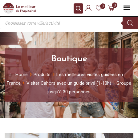
Skip
0
0
to
Recherche
content
de
produits
Boutique
Home
Produits
Les meilleures visites guidées en
France
Visiter Cahors avec un guide privé (1-10h) – Groupe
jusqu’à 30 personnes