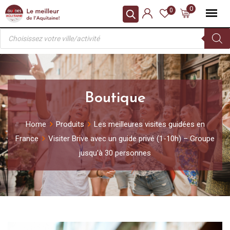
Skip
0
0
to
Recherche
content
de
produits
Boutique
Home
Produits
Les meilleures visites guidées en
France
Visiter Brive avec un guide privé (1-10h) – Groupe
jusqu’à 30 personnes