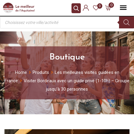
Skip
0
0
to
Recherche
content
de
produits
Boutique
Home
Produits
Les meilleures visites guidées en
France
Visiter Bordeaux avec un guide privé (1-10h) – Groupe
jusqu’à 30 personnes