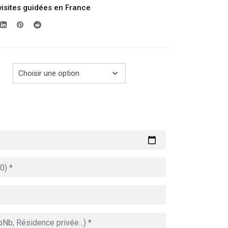
visites guidées en France
prix :
289.00€
à
729.00€