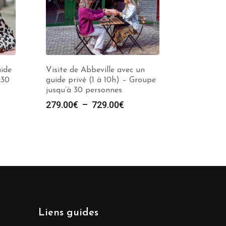
uide
Visite de Abbeville avec un
 30
guide privé (1 à 10h) – Groupe
jusqu’à 30 personnes
Plage
279.00
€
–
729.00
€
de
prix :
279.00€
à
729.00€
Liens guides