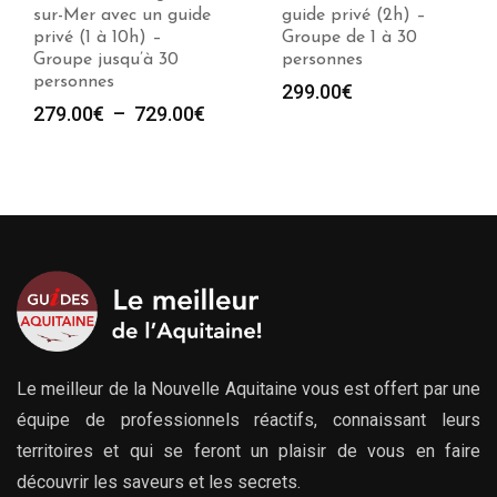
guide privé (2h) –
un guide privé (2h) –
Groupe de 1 à 30
Groupe de 1 à 30
personnes
personnes
299.00
€
299.00
€
e
00€
00€
Le meilleur de la Nouvelle Aquitaine vous est offert par une
équipe de professionnels réactifs, connaissant leurs
territoires et qui se feront un plaisir de vous en faire
découvrir les saveurs et les secrets.