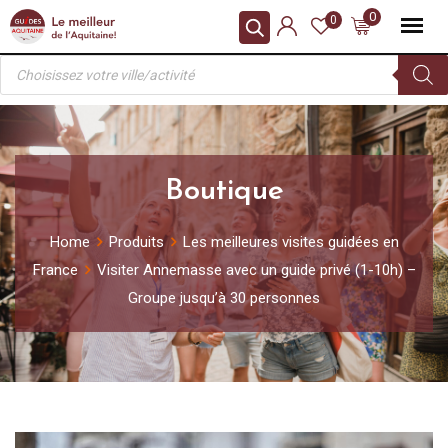
Skip
0
0
to
Recherche
content
de
produits
Boutique
Home
Produits
Les meilleures visites guidées en
France
Visiter Annemasse avec un guide privé (1-10h) –
Groupe jusqu’à 30 personnes