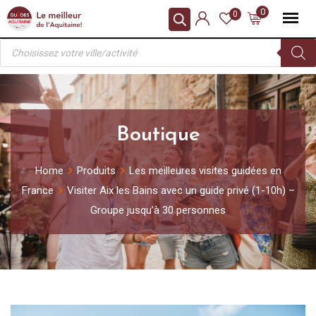
Skip
0
0
to
Recherche
content
de
produits
Boutique
Home
Produits
Les meilleures visites guidées en
France
Visiter Aix les Bains avec un guide privé (1-10h) –
Groupe jusqu’à 30 personnes