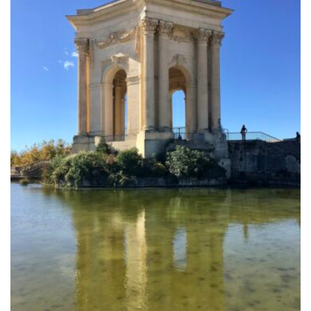
à
729.00€