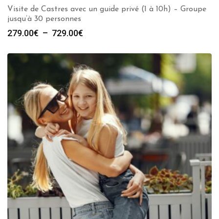
Visite de Castres avec un guide privé (1 à 10h) – Groupe
jusqu’à 30 personnes
Plage
279.00
€
–
729.00
€
de
prix :
279.00€
à
729.00€