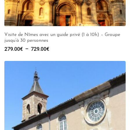
Visite de Nîmes avec un guide privé (1 à 10h) – Groupe
jusqu’à 30 personnes
Plage
279.00
€
–
729.00
€
de
prix :
279.00€
à
729.00€