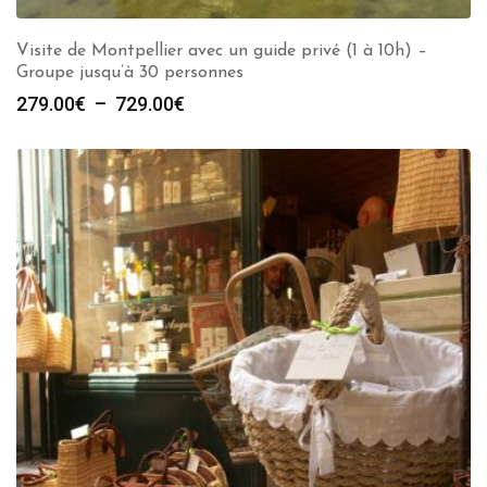
Visite de Montpellier avec un guide privé (1 à 10h) –
Groupe jusqu’à 30 personnes
Plage
279.00
€
–
729.00
€
de
prix :
279.00€
à
729.00€