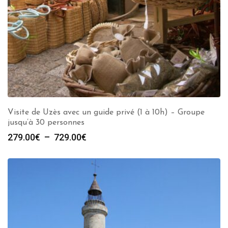
Visite de Uzès avec un guide privé (1 à 10h) – Groupe
jusqu’à 30 personnes
Plage
279.00
€
–
729.00
€
de
prix :
279.00€
à
729.00€