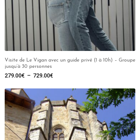
Visite de Le Vigan avec un guide privé (1 à 10h) – Groupe
jusqu’à 30 personnes
Plage
279.00
€
–
729.00
€
de
prix :
279.00€
à
729.00€