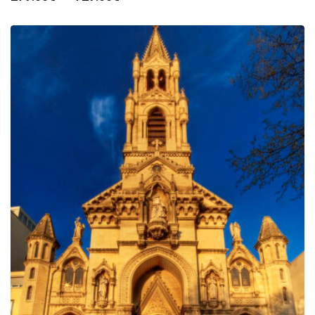
de
prix :
279.00€
à
729.00€