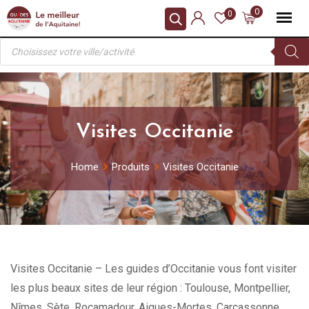
Skip
0
0
to
Recherche
content
de
produits
Visites Occitanie
Home
Produits
Visites Occitanie
Visites Occitanie – Les guides d’Occitanie vous font visiter
les plus beaux sites de leur région : Toulouse, Montpellier,
Nîmes, Sète, Rocamadour, Aigues-Mortes, Carcassonne,