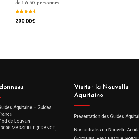
de 1 à 30 personnes
299.00
€
données
Visiter la Nouvelle
Aquitaine
Guides Aquitaine – Guides
France
Présentation des Guides Aquita
7 bd de Louvain
13008 MARSEILLE (FRANCE)
Nos activités en Nouvelle Aquit
(Bordelais, Pays Basque, Poitou