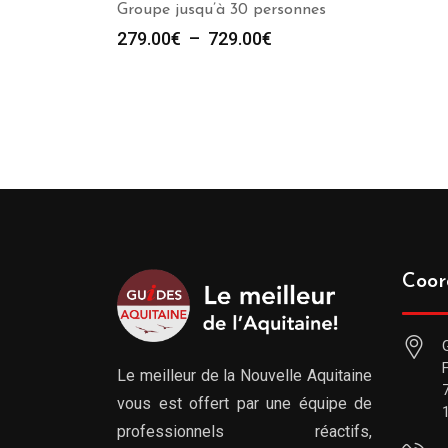
Groupe jusqu’à 30 personnes
Plage
279.00
€
–
729.00
€
de
prix :
279.00€
à
729.00€
Coor
Le meilleur de la Nouvelle Aquitaine
vous est offert par une équipe de
professionnels réactifs,