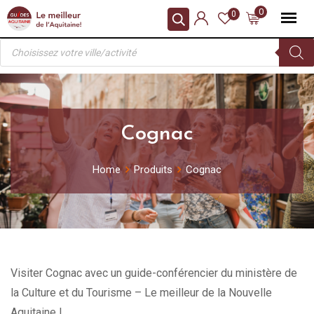
Skip
0
0
to
Recherche
content
de
produits
Cognac
Home
Produits
Cognac
Visiter Cognac avec un guide-conférencier du ministère de
la Culture et du Tourisme – Le meilleur de la Nouvelle
Aquitaine !