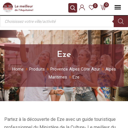
Skip
0
0
to
Recherche
content
de
produits
Eze
Home
Produits
Provence Alpes Côte Azur
Alpes
Maritimes
Eze
Partez à la découverte de Eze avec un guide touristique
professionnel du Ministère de la Culture- Le meilleur du