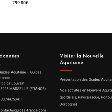
299.00
€
données
Visiter la Nouvelle
Aquitaine
Guides Aquitaine – Guides
France
Présentation des Guides Aquita
7 bd de Louvain
13008 MARSEILLE (FRANCE)
Nos activités en Nouvelle Aquit
(Bordelais, Pays Basque, Poitou
+33744750411
Dordogne)
contact@guides-france.com