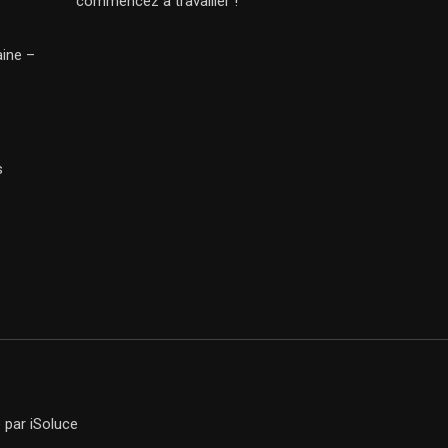
commencez à travailler !
aine –
s
e
par iSoluce