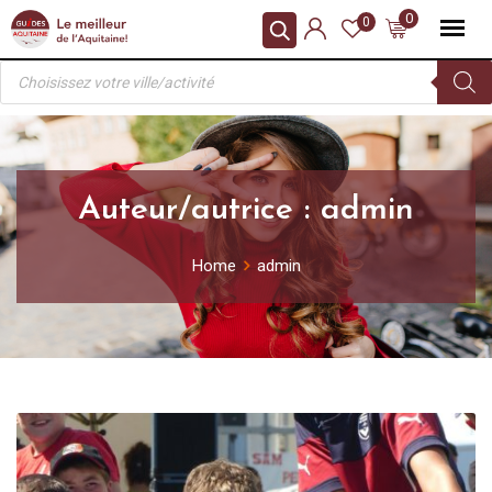
Skip
0
0
to
Recherche
content
de
produits
Auteur/autrice :
admin
Home
admin