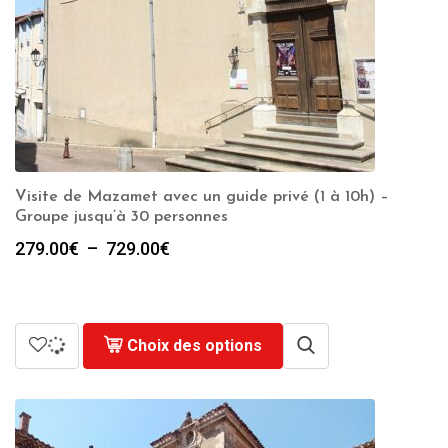
Visite de Mazamet avec un guide privé (1 à 10h) –
Groupe jusqu’à 30 personnes
Plage
279.00
€
–
729.00
€
de
prix :
279.00€
à
Choix des options
729.00€