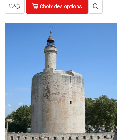
à
Choix des options
729.00€