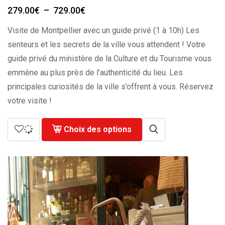
Plage
279.00
€
–
729.00
€
de
Visite de Montpellier avec un guide privé (1 à 10h) Les
prix :
279.00€
senteurs et les secrets de la ville vous attendent ! Votre
à
guide privé du ministère de la Culture et du Tourisme vous
729.00€
emmène au plus près de l’authenticité du lieu. Les
principales curiosités de la ville s’offrent à vous. Réservez
votre visite !
Choix des options