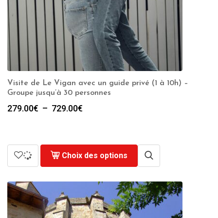
Visite de Le Vigan avec un guide privé (1 à 10h) –
Groupe jusqu’à 30 personnes
Plage
279.00
€
–
729.00
€
de
prix :
279.00€
à
Choix des options
729.00€