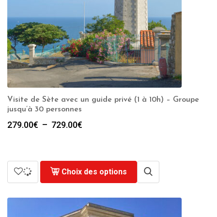
Visite de Sète avec un guide privé (1 à 10h) – Groupe
jusqu’à 30 personnes
Plage
279.00
€
–
729.00
€
de
prix :
279.00€
à
Choix des options
729.00€