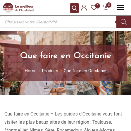
Skip
0
0
to
Recherche
content
de
produits
Que faire en Occitanie
Home
Produits
Que faire en Occitanie
Que faire en Occitanie – Les guides d’Occitanie vous font
visiter les plus beaux sites de leur région : Toulouse,
Montpellier, Nîmes, Sète, Rocamadour, Aigues-Mortes,