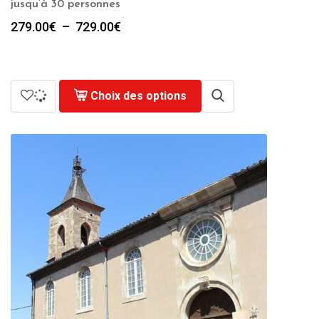
jusqu’à 30 personnes
Plage
279.00
€
–
729.00
€
de
prix :
279.00€
à
Choix des options
729.00€