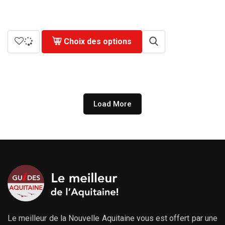
de
prix :
279.00€
à
Choix des options
729.00€
Load More
Le meilleur de la Nouvelle Aquitaine vous est offert par une